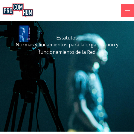
Ir
al
contenido
Estatutos
Normas y lineamientos para la organización y
funcionamiento de la Red